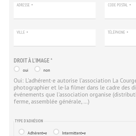
ADRESSE
CODE POSTAL
*
*
VILLE
TÉLÉPHONE
*
*
DROIT À L'IMAGE *
oui
non
Oui: L'adhérent·e autorise l’association La Courge
photographier et le·la filmer dans le cadre des d
événements que l'association organise (distributi
ferme, assemblée générale, ...)
TYPE D'ADHÉSION
Adhérent•e
Intermittent•e