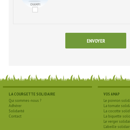
CHAMPI
LA COURGETTE SOLIDAIRE
VOS AMAP
Qui sommes-nous ?
Le poivron solid
Adhérer
La tomate solid
Solidarité
La cocotte solid
Contact
La biquette soli
Le verger solidai
L'abeille solidai