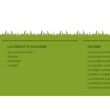
LA COURGETTE SOLIDAIRE
VOS AMAP
Qui sommes-nous ?
Le poivron solid
Adhérer
La tomate solid
Solidarité
La cocotte solid
Contact
La biquette soli
Le verger solidai
L'abeille solidai
La côtelette sol
La tartine solida
Le champi solida