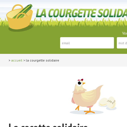
Vou
>
accueil
> la courgette solidaire