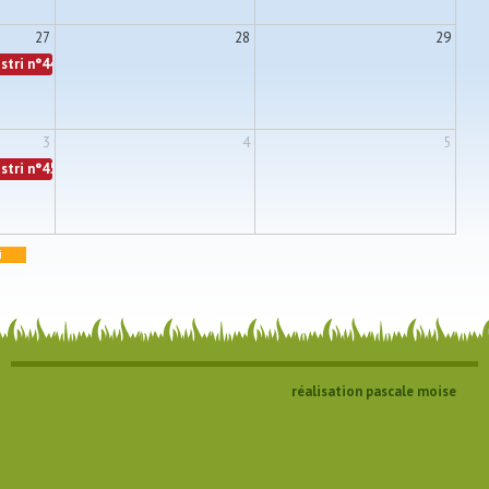
27
28
29
stri n°44
3
4
5
stri n°45
i
réalisation pascale moise