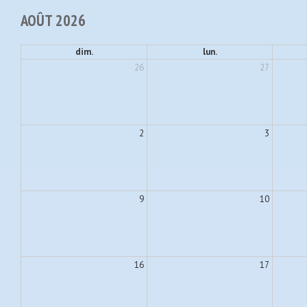
AOÛT 2026
dim.
lun.
26
27
2
3
9
10
16
17