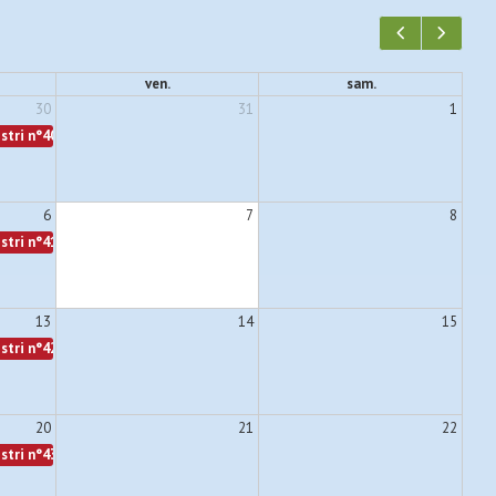
ven.
sam.
30
31
1
stri n°40
6
7
8
stri n°41
13
14
15
stri n°42
20
21
22
stri n°43