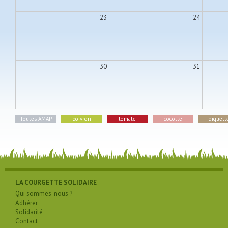
23
24
30
31
Toutes AMAP
poivron
tomate
cocotte
biquett
LA COURGETTE SOLIDAIRE
Qui sommes-nous ?
Adhérer
Solidarité
Contact