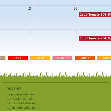
25
26
18:30
Tomate S04 - Di
1
2
18:30
Tomate S04 - Di
e
verger
abeille
cotelette
tartine
champ
VOS AMAP
Le poivron solidaire
La tomate solidaire
La cocotte solidaire
La biquette solidaire