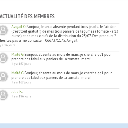
'ACTUALITÉ DES MEMBRES
Avigail O.
Bonjour, Je serai absente pendant trois jeudis. Je fais don
(c'est tout gratuit !) de mes trois paniers de légumes (Tomate - à 13
euros) et de mes oeufs de la distribution du 23/07. Des preneurs ?
'hésitez pas à me contacter : 0667371175. Avigail.
 y a 16 jours
Maïté G.
Bonjour, absente au mois de mars, je cherche qq1 pour
prendre qqs fabuleux paniers de la tomate! merci!
il y a 167 jours
Maïté G.
Bonjour, absente au mois de mars, je cherche qq1 pour
prendre qqs fabuleux paniers de la tomate! merci!
il y a 167 jours
Julie F.
.
il y a 196 jours