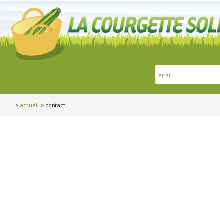
>
accueil
> contact