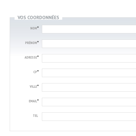
VOS COORDONNÉES
*
NOM
*
PRÉNOM
*
ADRESSE
*
CP
*
VILLE
*
EMAIL
TEL