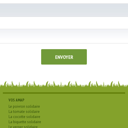
VOS AMAP
Le poivron solidaire
La tomate solidaire
La cocotte solidaire
La biquette solidaire
Le verger solidaire