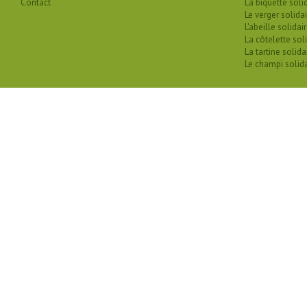
Contact
La biquette soli
Le verger solidai
L'abeille solidai
La côtelette sol
La tartine solida
Le champi solida