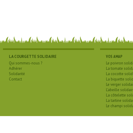
LA COURGETTE SOLIDAIRE
VOS AMAP
Qui sommes-nous ?
Le poivron solid
Adhérer
La tomate solid
Solidarité
La cocotte solid
Contact
La biquette soli
Le verger solidai
L'abeille solidai
La côtelette sol
La tartine solida
Le champi solida