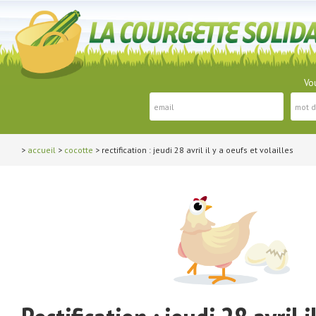
Vou
>
accueil
>
cocotte
> rectification : jeudi 28 avril il y a oeufs et volailles