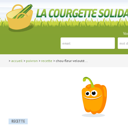
Vou
>
accueil
>
poivron
>
recette
> chou-fleur velouté...
RECETTE