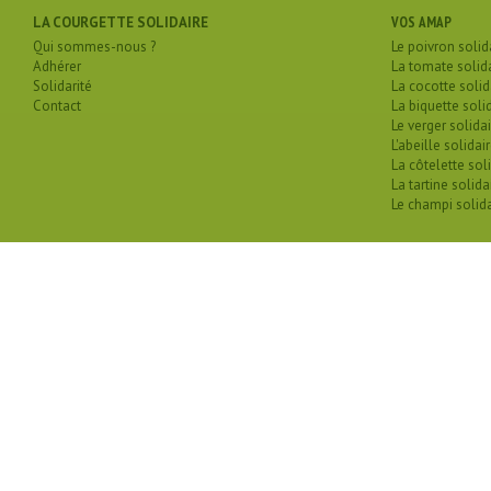
LA COURGETTE SOLIDAIRE
VOS AMAP
Qui sommes-nous ?
Le poivron solid
Adhérer
La tomate solid
Solidarité
La cocotte solid
Contact
La biquette soli
Le verger solidai
L'abeille solidai
La côtelette sol
La tartine solida
Le champi solida