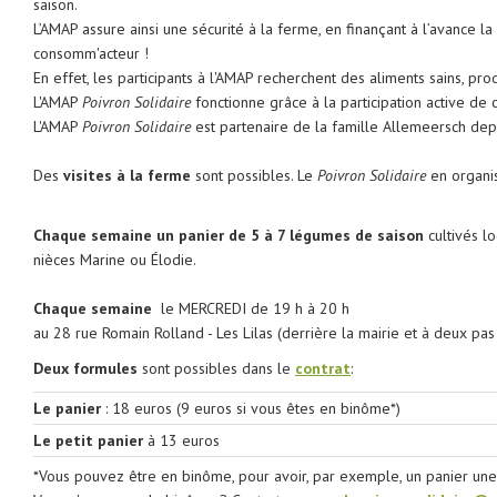
saison.
L’AMAP assure ainsi une sécurité à la ferme, en finançant à l’avance l
consomm'acteur !
En effet, les participants à l'AMAP recherchent des aliments sains, pr
L'AMAP
Poivron Solidaire
fonctionne grâce à la participation active de c
L'AMAP
Poivron Solidaire
est partenaire de la famille Allemeersch dep
Des
visites à la ferme
sont possibles. Le
Poivron Solidaire
en organi
Chaque semaine un panier de 5 à 7 légumes de saison
cultivés l
nièces Marine ou Élodie.
Chaque semaine
le MERCREDI de 19 h à 20 h
au 28 rue Romain Rolland - Les Lilas (derrière la mairie et à deux pas
Deux formules
sont possibles dans le
contrat
:
Le panier
: 18 euros (9 euros si vous êtes en binôme*)
Le petit panier
à 13 euros
*Vous pouvez être en binôme, pour avoir, par exemple, un panier un