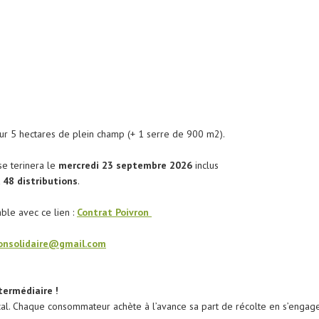
s sur 5 hectares de plein champ (+ 1 serre de 900 m2).
se terinera le
mercredi 23 septembre 2026
inclus
t
48 distributions
.
able avec ce lien :
Contrat Poivron
ronsolidaire@gmail.com
termédiaire !
al. Chaque consommateur achète à l’avance sa part de récolte en s’engag