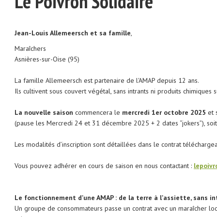
Le Poivron Solidaire
Jean-Louis Allemeersch et sa famille
,
Maraîchers
Asnières-sur-Oise (95)
La famille Allemeersch est partenaire de l'AMAP depuis 12 ans.
Ils cultivent sous couvert végétal, sans intrants ni produits chimique
La nouvelle saison
commencera le
mercredi 1er octobre 2025
et 
(pause les Mercredi 24 et 31 décembre 2025 + 2 dates “jokers”), soi
Les modalités d’inscription sont détaillées dans le contrat télécharge
Vous pouvez adhérer en cours de saison en nous contactant :
lepoiv
Le fonctionnement d'une AMAP : de la terre à l'assiette, sans in
Un groupe de consommateurs passe un contrat avec un maraîcher loc