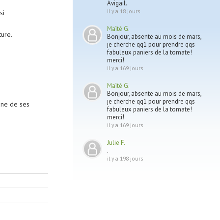
Avigail.
il y a 18 jours
si
Maïté G.
ture.
Bonjour, absente au mois de mars,
je cherche qq1 pour prendre qqs
fabuleux paniers de la tomate!
merci!
il y a 169 jours
Maïté G.
Bonjour, absente au mois de mars,
je cherche qq1 pour prendre qqs
une de ses
fabuleux paniers de la tomate!
merci!
il y a 169 jours
Julie F.
.
il y a 198 jours