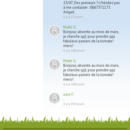
23/07. Des preneurs ? n'hésitez pas
à me contacter : 0667371175.
Avigail.
il y a 17 jours
Maïté G.
Bonjour, absente au mois de mars,
je cherche qq1 pour prendre qqs
fabuleux paniers de la tomate!
merci!
il y a 168 jours
Maïté G.
Bonjour, absente au mois de mars,
je cherche qq1 pour prendre qqs
fabuleux paniers de la tomate!
merci!
il y a 168 jours
Julie F.
.
il y a 197 jours