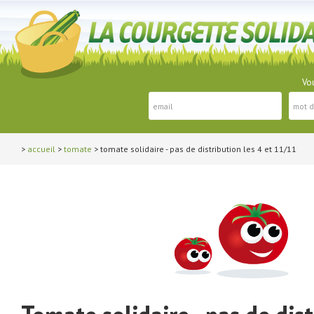
Vou
>
accueil
>
tomate
> tomate solidaire - pas de distribution les 4 et 11/11