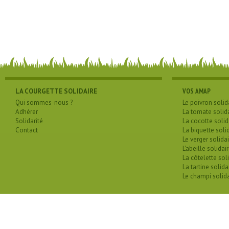
LA COURGETTE SOLIDAIRE
VOS AMAP
Qui sommes-nous ?
Le poivron solid
Adhérer
La tomate solid
Solidarité
La cocotte solid
Contact
La biquette soli
Le verger solidai
L'abeille solidai
La côtelette sol
La tartine solida
Le champi solida