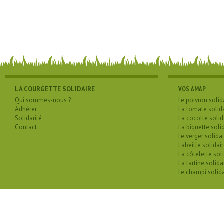
LA COURGETTE SOLIDAIRE
VOS AMAP
Qui sommes-nous ?
Le poivron solid
Adhérer
La tomate solid
Solidarité
La cocotte solid
Contact
La biquette soli
Le verger solidai
L'abeille solidai
La côtelette sol
La tartine solida
Le champi solida