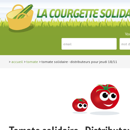
Vou
>
accueil
>
tomate
> tomate solidaire - distributeurs pour jeudi 18/11