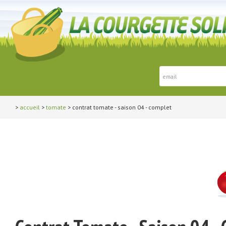
>
accueil
>
tomate
> contrat tomate - saison 04 - complet