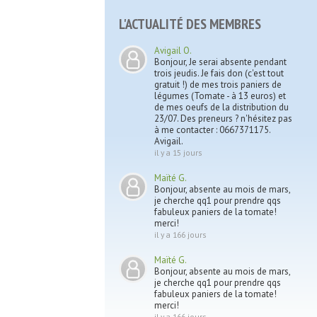
L'ACTUALITÉ DES MEMBRES
Avigail O.
Bonjour, Je serai absente pendant
trois jeudis. Je fais don (c'est tout
gratuit !) de mes trois paniers de
légumes (Tomate - à 13 euros) et
de mes oeufs de la distribution du
23/07. Des preneurs ? n'hésitez pas
à me contacter : 0667371175.
Avigail.
il y a 15 jours
Maïté G.
Bonjour, absente au mois de mars,
je cherche qq1 pour prendre qqs
fabuleux paniers de la tomate!
merci!
il y a 166 jours
Maïté G.
Bonjour, absente au mois de mars,
je cherche qq1 pour prendre qqs
fabuleux paniers de la tomate!
merci!
il y a 166 jours